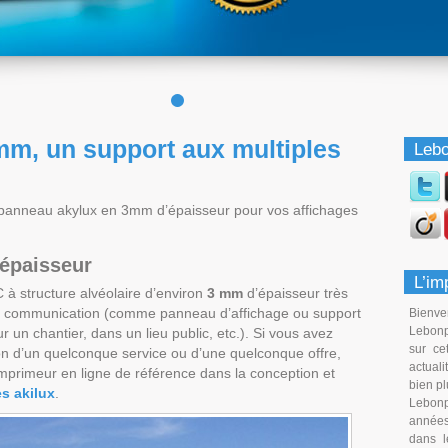
m, un support aux multiples
Lebo
u panneau akylux en 3mm d’épaisseur pour vos affichages
épaisseur
L’im
à structure alvéolaire d’environ
3 mm
d’épaisseur très
de communication (comme panneau d’affichage ou support
Bienve
Lebonp
r un chantier, dans un lieu public, etc.). Si vous avez
sur ce
ion d’un quelconque service ou d’une quelconque offre,
actual
mprimeur en ligne de référence dans la conception et
bien pl
s akilux
.
Lebon
années
dans l