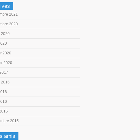
ives
mbre 2021
mbre 2020
et 2020
2020
er 2020
er 2020
 2017
et 2016
2016
2016
 2016
embre 2015
s amis