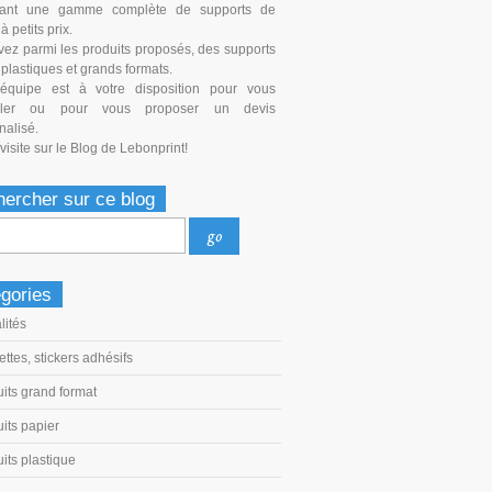
sant une gamme complète de supports de
à petits prix.
vez parmi les produits proposés, des supports
 plastiques et grands formats.
équipe est à votre disposition pour vous
iller ou pour vous proposer un devis
nalisé.
isite sur le Blog de Lebonprint!
ercher sur ce blog
gories
lités
ettes, stickers adhésifs
its grand format
its papier
its plastique