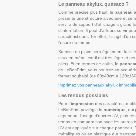
Le panneau akylux, quèsaco ?
Comme précisé plus haut, le
panneau a
présente une structure alvéolaire et sem
servira de support d’affichage « grand 
d’information. Il peut d’ailleurs servir p
caractéristiques. En effet, il s’agit d’un 
l’usure du temps.
Sa mise en place sera également facili
ceux en métal, car il est très léger et peu
plier). Et en termes de coûts, le
panneau
de LeBonPrint, vous pourrez en acquérir 
format souhaité (de 60x40cm à 120x16
Imprimez vos panneaux akylux immobilier
Les rendus possibles
Pour l
’impression
des caractères, motif
LeBonPrint privilégie le
numérique
, qui
cependant l’usage d’encres UV, plus rés
temps en comparaison avec les autres typ
UV est appliquée sur chaque panneau. Pour
métalliques ou en plastique dur transpar