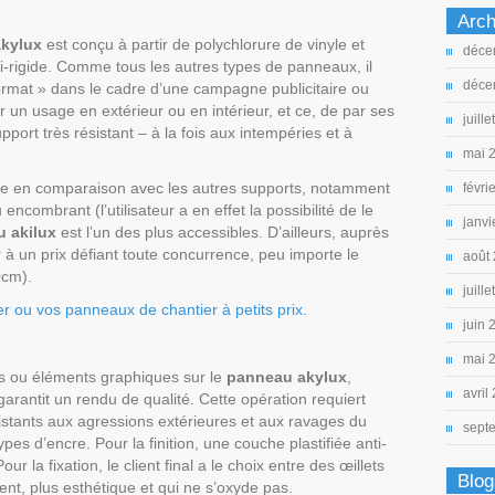
Arch
kylux
est conçu à partir de polychlorure de vinyle et
déce
i-rigide. Comme tous les autres types de panneaux, il
déce
format » dans le cadre d’une campagne publicitaire ou
our un usage en extérieur ou en intérieur, et ce, de par ses
juill
support très résistant – à la fois aux intempéries et à
mai 
tée en comparaison avec les autres supports, notamment
févri
 encombrant (l’utilisateur a en effet la possibilité de le
janvi
 akilux
est l’un des plus accessibles. D’ailleurs, auprès
à un prix défiant toute concurrence, peu importe le
août
0cm).
juill
 ou vos panneaux de chantier à petits prix.
juin 
mai 
s ou éléments graphiques sur le
panneau akylux
,
avril
 garantit un rendu de qualité. Cette opération requiert
istants aux agressions extérieures et aux ravages du
sept
es d’encre. Pour la finition, une couche plastifiée anti-
 la fixation, le client final a le choix entre des œillets
Blog
ent, plus esthétique et qui ne s’oxyde pas.