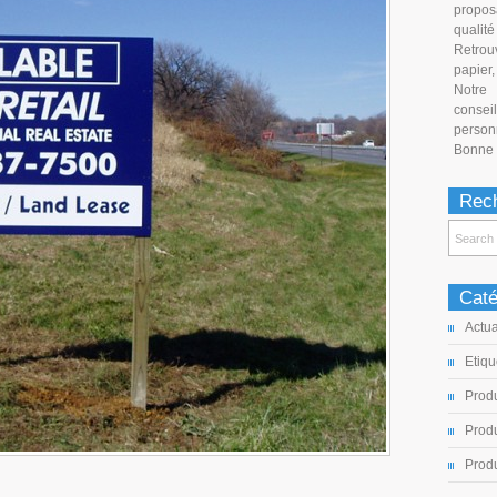
propo
qualité 
Retrou
papier,
Notre 
conse
person
Bonne v
Rech
Caté
Actua
Etiqu
Produ
Produ
Produ